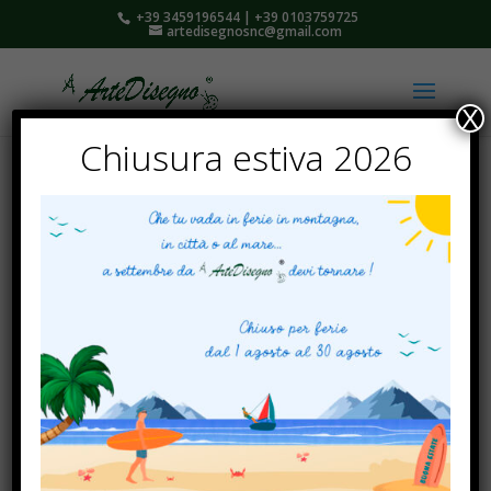
+39 3459196544 | +39 0103759725
artedisegnosnc@gmail.com
X
Chiusura estiva 2026
Dove le vostre idee prendono forma
ArteDisegno nasce come cartoleria, copisteria, stamperia
e negozio di modellismo sito nel centro storico di Genova.
Siamo a Vostra disposizione per aiutarvi al meglio a
scegliere i prodotti più adatti alle Vostre esigenze.